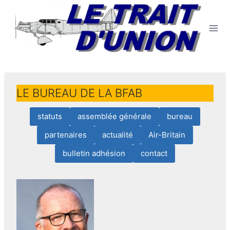
Aller
au
contenu
LE BUREAU DE LA BFAB
statuts
assemblée générale
bureau
partenaires
actualité
Air-Britain
bulletin adhésion
contact